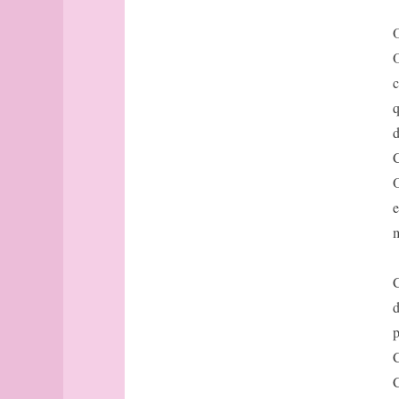
Avignon
Bâle
Banff
O
Barcelone
c
Barcelone
q
(suite)
base
d
bâtonnets
C
Berlin
O
bibliographie
e
Bilbao
m
Bombay
Bonn
Bordeaux
C
Bordeaux
d
(suite)
p
Boston
C
Bougainville
C
boussole