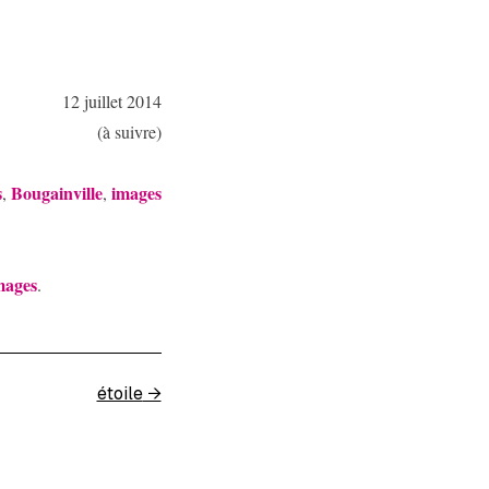
12 juillet 2014
(à suivre)
s
Bougainville
images
,
,
mages
.
étoile
→