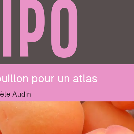
IPO
uillon pour un atlas
èle Audin