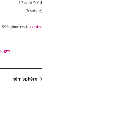
17 août 2014
(à suivre)
centre
$\Rightarrow$
mages
.
hémisphère
→