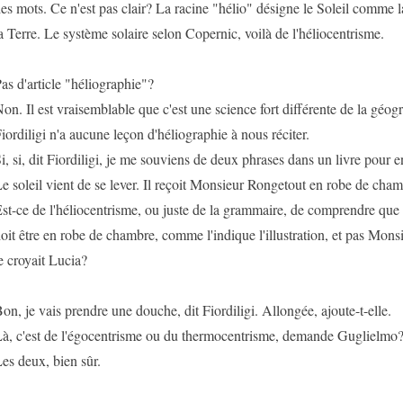
es mots. Ce n'est pas clair? La racine "hélio" désigne le Soleil comme 
a Terre. Le système solaire selon Copernic, voilà de l'héliocentrisme.
as d'article "héliographie"?
on. Il est vraisemblable que c'est une science fort différente de la géogra
iordiligi n'a aucune leçon d'héliographie à nous réciter.
i, si, dit Fiordiligi, je me souviens de deux phrases dans un livre pour e
e soleil vient de se lever. Il reçoit Monsieur Rongetout en robe de cham
st-ce de l'héliocentrisme, ou juste de la grammaire, de comprendre que c'
oit être en robe de chambre, comme l'indique l'illustration, et pas Mo
e croyait Lucia?
on, je vais prendre une douche, dit Fiordiligi. Allongée, ajoute-t-elle.
à, c'est de l'égocentrisme ou du thermocentrisme, demande Guglielmo
es deux, bien sûr.