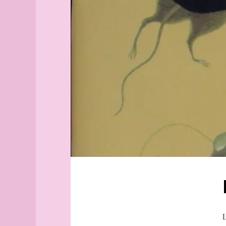
Aix-
Terre
en-
Copernic
Provence
Rongetout
Alborg
Fiordiligi
aleph
Lucia
Alger
(guide
la
officiel)
plus
mignonne
Alger
des
(plan
petites
guide)
souris
Angers
Morel
angles
Guglielmo
archipel
Arhus
armée
arpenteur
atlas
atlas
L
(suite)