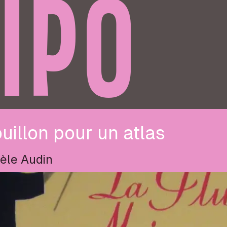
IPO
uillon pour un atlas
èle Audin