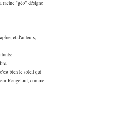
la racine "géo" désigne
phie, et d'ailleurs,
nfants:
bre.
est bien le soleil qui
nsieur Rongetout, comme
?