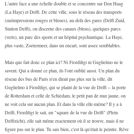
L'autre face a une échelle double et se concentre sur Den Haag
(La Haye) et Delft. De cette ville, sous le réseau des transports
(surimpressions rouges et bleues), au-delà des gares (Delft Zuid,
Station Delft), on discerne des canaux (bleus), quelques parcs
(verts), un parc des sports et un hôpital psychiatrique. La Haye,
plus vaste, Zoetermeer, dans un encart, sont assez semblables.
Mais que fait donc ce plan ici? Ni Fiordiligi ni Guglielmo ne le
savent. Qui a donné ce plan, ils l'ont oublié aussi. Un plan du
réseau des bus de Paris n'en dirait pas plus sur la ville, dit
Guglielmo à Fiordiligi, qui se plaint de la vue de Delft -- la porte
de Rotterdam et celle de Schiedam, le petit pan de mur jaune, on
ne voit cela sur aucun plan. Et dans la ville elle-même? Il y a à
Delft, Fiordiligi le sait, un "square de la vue de Delft" (Plein
Delftzicht), elle sait même exactement où il se trouve, mais il ne
figure pas sur le plan. Tu sais bien, c'est là qu'était le peintre. Rêve