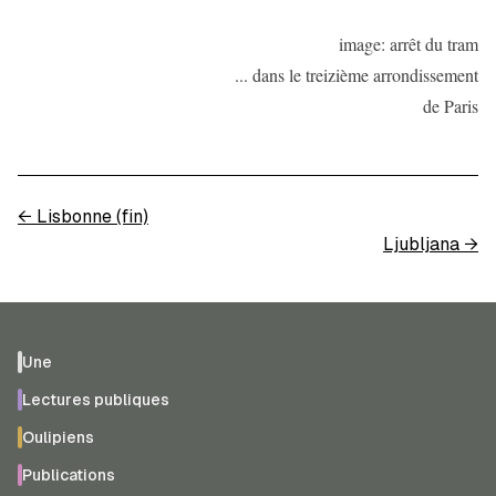
image: arrêt du tram
... dans le treizième arrondissement
de Paris
←
Lisbonne (fin)
Ljubljana
→
Une
Lectures publiques
Oulipiens
Publications