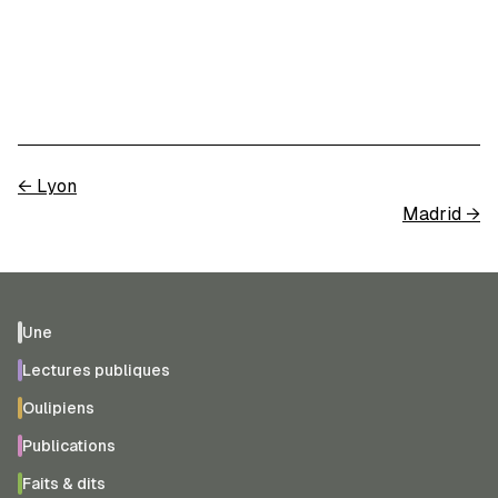
←
Lyon
Madrid
→
Une
Lectures publiques
Oulipiens
Publications
Faits & dits