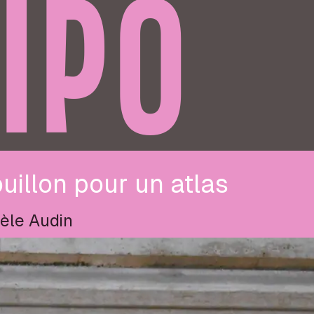
IPO
uillon pour un atlas
èle Audin