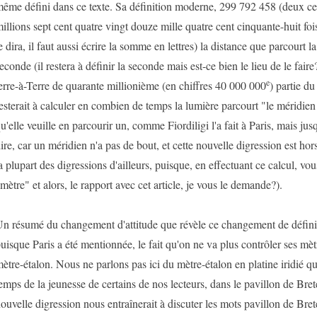
ême défini dans ce texte. Sa définition moderne, 299 792 458 (deux cen
illions sept cent quatre vingt douze mille quatre cent cinquante-huit foi
e dira, il faut aussi écrire la somme en lettres) la distance que parcourt 
econde (il restera à définir la seconde mais est-ce bien le lieu de le fair
e
erre-à-Terre de quarante millionième (en chiffres 40 000 000
) partie du
esterait à calculer en combien de temps la lumière parcourt "le méridien 
u'elle veuille en parcourir un, comme Fiordiligi l'a fait à Paris, mais jusq
ire, car un méridien n'a pas de bout, et cette nouvelle digression est ho
a plupart des digressions d'ailleurs, puisque, en effectuant ce calcul, vou
mètre" et alors, le rapport avec cet article, je vous le demande?).
n résumé du changement d'attitude que révèle ce changement de définiti
uisque Paris a été mentionnée, le fait qu'on ne va plus contrôler ses mè
ètre-étalon. Nous ne parlons pas ici du mètre-étalon en platine iridié qu
emps de la jeunesse de certains de nos lecteurs, dans le pavillon de Bret
ouvelle digression nous entraînerait à discuter les mots pavillon de Brete