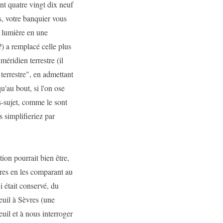
t quatre vingt dix neuf
s, votre banquier vous
la lumière en une
e?) a remplacé celle plus
 méridien terrestre (il
terrestre", en admettant
u'au bout, si l'on ose
rs-sujet, comme le sont
s simplifieriez par
on pourrait bien être,
tres en les comparant au
i était conservé, du
euil à Sèvres (une
uil et à nous interroger