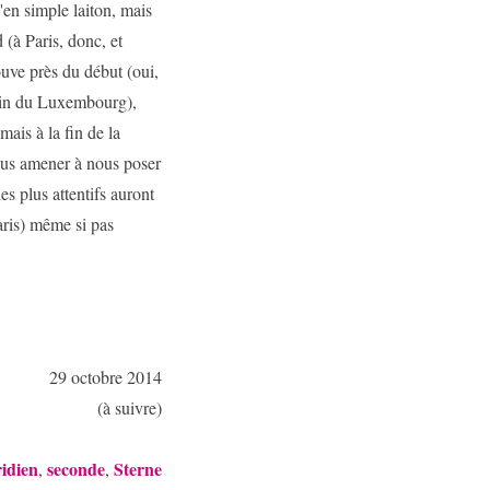
'en simple laiton, mais
 (à Paris, donc, et
ouve près du début (oui,
rdin du Luxembourg),
mais à la fin de la
ous amener à nous poser
es plus attentifs auront
aris) même si pas
29 octobre 2014
(à suivre)
idien
seconde
Sterne
,
,