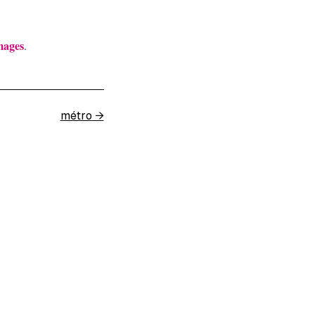
mages
.
métro
→