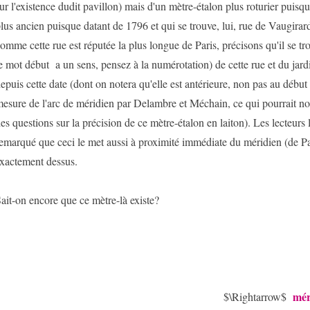
ur l'existence dudit pavillon) mais d'un mètre-étalon plus roturier puisqu
lus ancien puisque datant de 1796 et qui se trouve, lui, rue de Vaugirard
omme cette rue est réputée la plus longue de Paris, précisons qu'il se tr
e mot début a un sens, pensez à la numérotation) de cette rue et du ja
epuis cette date (dont on notera qu'elle est antérieure, non pas au début 
esure de l'arc de méridien par Delambre et Méchain, ce qui pourrait n
es questions sur la précision de ce mètre-étalon en laiton). Les lecteurs l
emarqué que ceci le met aussi à proximité immédiate du méridien (de P
xactement dessus.
ait-on encore que ce mètre-là existe?
mér
$\Rightarrow$