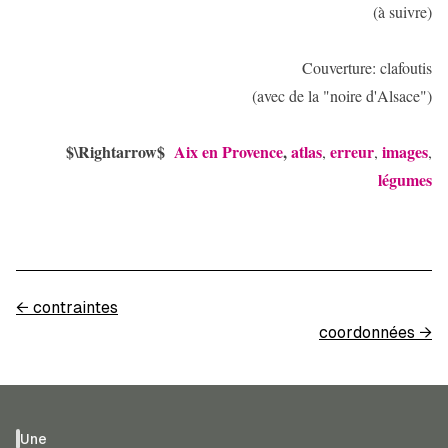
(à suivre)
Couverture: clafoutis
(avec de la "noire d'Alsace")
$\Rightarrow$
Aix en Provence
,
atlas
erreur
images
,
,
,
légumes
←
contraintes
coordonnées
→
Une