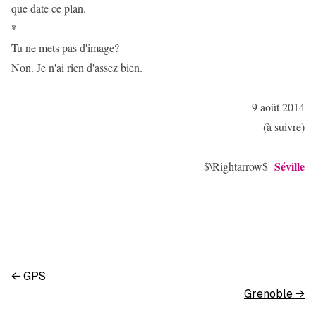
que date ce plan.
*
Tu ne mets pas d'image?
Non. Je n'ai rien d'assez bien.
9 août 2014
(à suivre)
Séville
$\Rightarrow$
←
GPS
Grenoble
→