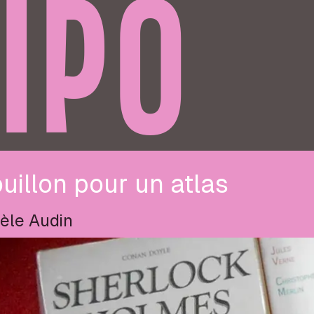
IPO
uillon pour un atlas
èle Audin