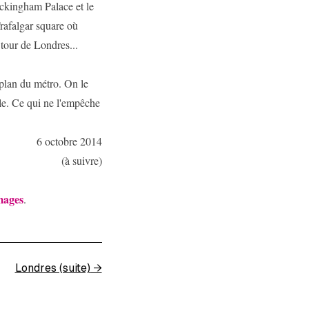
uckingham Palace et le
Trafalgar square où
tour de Londres...
 plan du métro. On le
lle. Ce qui ne l'empêche
6 octobre 2014
(à suivre)
mages
.
Londres (suite)
→