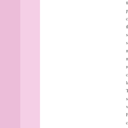
Avignon
t
Bâle
p
Banff
c
Barcelone
t
Barcelone
s
(suite)
base
s
bâtonnets
m
Berlin
m
bibliographie
r
Bilbao
c
Bombay
l
Bonn
Bordeaux
T
Bordeaux
s
(suite)
v
Boston
P
Bougainville
c
boussole