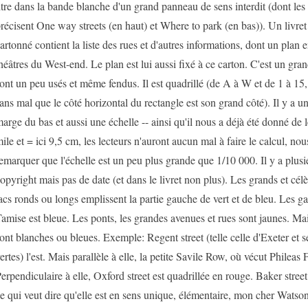
itre dans la bande blanche d'un grand panneau de sens interdit (dont les
récisent One way streets (en haut) et Where to park (en bas)). Un livret 
artonné contient la liste des rues et d'autres informations, dont un plan e
héâtres du West-end. Le plan est lui aussi fixé à ce carton. C'est un gran
ont un peu usés et même fendus. Il est quadrillé (de A à W et de 1 à 15,
ans mal que le côté horizontal du rectangle est son grand côté). Il y a u
arge du bas et aussi une échelle -- ainsi qu'il nous a déjà été donné de 
ile et = ici 9,5 cm, les lecteurs n'auront aucun mal à faire le calcul, n
emarquer que l'échelle est un peu plus grande que 1/10 000. Il y a plus
opyright mais pas de date (et dans le livret non plus). Les grands et cél
acs ronds ou longs emplissent la partie gauche de vert et de bleu. Les ga
amise est bleue. Les ponts, les grandes avenues et rues sont jaunes. Mai
ont blanches ou bleues. Exemple: Regent street (telle celle d'Exeter et 
ertes) l'est. Mais parallèle à elle, la petite Savile Row, où vécut Phileas
erpendiculaire à elle, Oxford street est quadrillée en rouge. Baker street e
e qui veut dire qu'elle est en sens unique, élémentaire, mon cher Watson