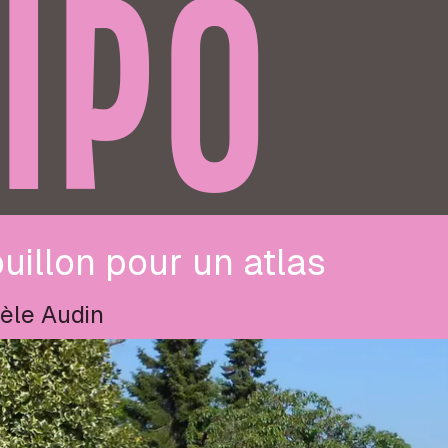
IPO
uillon pour un atlas
èle Audin