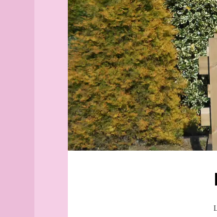
Aix-
atlas
en-
Bretagne
Provence
gallo
Alborg
Saint-
aleph
Brieuc
Alger
Brocéliande
(guide
officiel)
pont
Alger
(plan
guide)
Angers
angles
archipel
Arhus
armée
arpenteur
atlas
atlas
L
(suite)