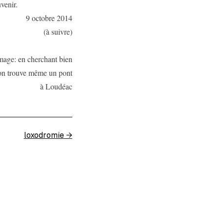
venir.
9 octobre 2014
(à suivre)
mage: en cherchant bien
on trouve même un pont
à Loudéac
loxodromie
→