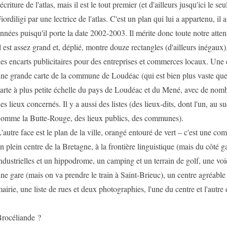
'écriture de l'atlas, mais il est le tout premier (et d'ailleurs jusqu'ici le se
iordiligi par une lectrice de l'atlas. C'est un plan qui lui a appartenu, il 
nnées puisqu'il porte la date 2002-2003. Il mérite donc toute notre atten
l est assez grand et, déplié, montre douze rectangles (d'ailleurs inégaux)
es encarts publicitaires pour des entreprises et commerces locaux. Une 
ne grande carte de la commune de Loudéac (qui est bien plus vaste que l
arte à plus petite échelle du pays de Loudéac et du Mené, avec de nom
es lieux concernés. Il y a aussi des listes (des lieux-dits, dont l'un, au 
omme la Butte-Rouge, des lieux publics, des communes).
'autre face est le plan de la ville, orangé entouré de vert – c'est une co
n plein centre de la Bretagne, à la frontière linguistique (mais du côté ga
ndustrielles et un hippodrome, un camping et un terrain de golf, une voi
ne gare (mais on va prendre le train à Saint-Brieuc), un centre agréable
airie, une liste de rues et deux photographies, l'une du centre et l'autre 
rocéliande ?