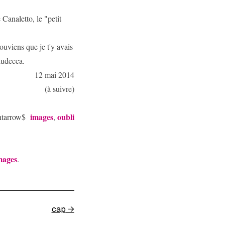
 Canaletto, le "petit
ouviens que je t'y avais
iudecca.
12 mai 2014
(à suivre)
images
oubli
htarrow$
,
mages
.
cap
→