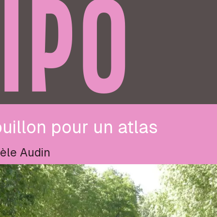
IPO
uillon pour un atlas
èle Audin