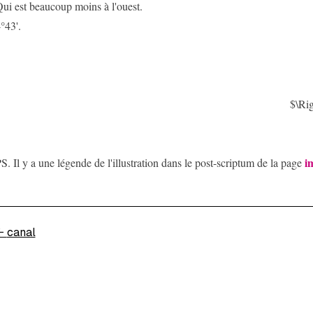
ui est beaucoup moins à l'ouest.
°43'.
$\Ri
i
S. Il y a une légende de l'illustration dans le post-scriptum de la page
←
canal