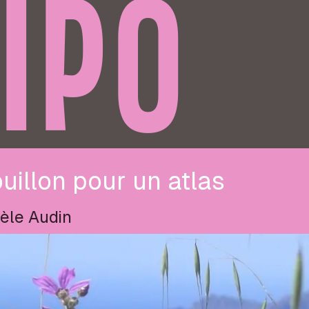
IPO
uillon pour un atlas
èle Audin