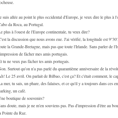
ocheuse.
*
e suis allée au point le plus occidental d'Europe, je veux dire le plus à l'o
abo da Roca, au Portugal.
e plus à l'ouest de l'Europe continentale, tu veux dire?
'est la discussion que nous avons eue. J'ai vérifié, la longitude est 9°30',
oute la Grande-Bretagne, mais pas que toute l'Irlande. Sans parler de l'I
'impression de fâcher mes amis portugais.
t tu ne veux pas fâcher tes amis portugais.
on. Surtout qu'on n'a pas parlé du quarantième anniversaire de la révolu
h! Le 25 avril. On parlait de Bilbao, c'est ça? Et c'était comment, le ca
a mer, tu sais, un phare, des falaises, et ce qu'il y a toujours dans ces e
arking, un café.
ne boutique de souvenirs?
ans doute, mais je ne m'en souviens pas. Pas d'impression d'être au b
a Pointe du Raz.