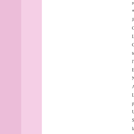
Avignon
r
Bâle
Banff
J
Barcelone
C
Barcelone
L
(suite)
base
C
bâtonnets
t
Berlin
l
bibliographie
E
Bilbao
N
Bombay
A
Bonn
Bordeaux
L
Bordeaux
p
(suite)
U
Boston
S
Bougainville
l
boussole