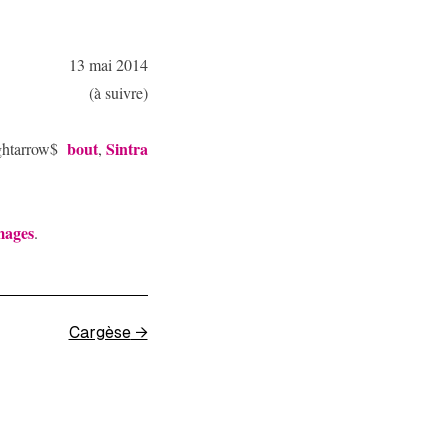
13 mai 2014
(à suivre)
bout
Sintra
ghtarrow$
,
mages
.
Cargèse
→