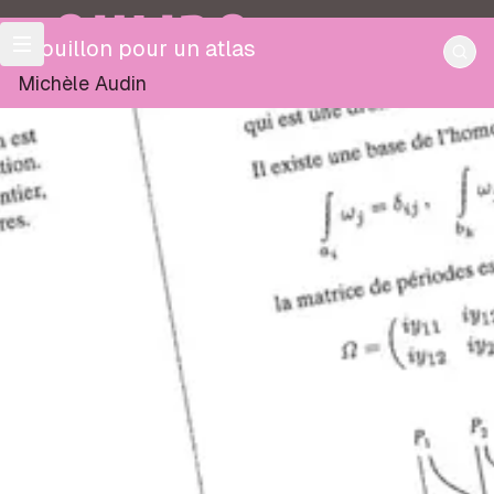
OULIPO
Brouillon pour un atlas
Michèle Audin