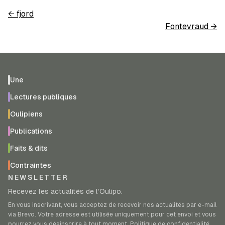
←
fjord
Fontevraud
→
Une
Lectures publiques
Oulipiens
Publications
Faits & dits
Contraintes
NEWSLETTER
Recevez les actualités de l’Oulipo.
En vous inscrivant, vous acceptez de recevoir nos actualités par e-mail
via Brevo. Votre adresse est utilisée uniquement pour cet envoi et vous
pourrez vous désinscrire à tout moment.
Politique de confidentialité
.