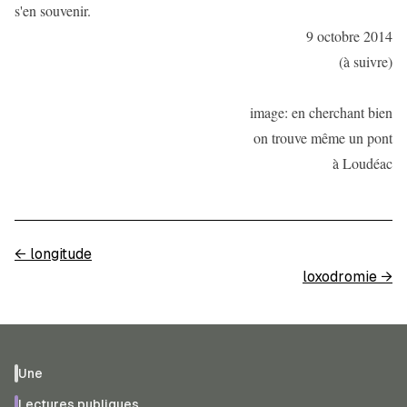
s'en souvenir.
9 octobre 2014
(à suivre)
image: en cherchant bien
on trouve même un pont
à Loudéac
←
longitude
loxodromie
→
Une
Lectures publiques