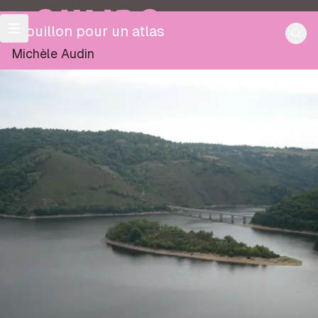
OULIPO
Brouillon pour un atlas
Michèle Audin