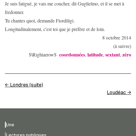
Je suis fatigué, je vais me coucher, dit Guglielmo, et il se met à
fredonner.
Tu chantes quoi, demande Fiordiligi.
Longitudinalement, c'est toi que je préfère et de loin.
8 octobre 2014
(à suivre)
coordonnées
latitude
sextant
zéro
$\Rightarrow$
,
,
,
←
Londres (suite)
Loudéac
→
Une
Lectures publiques