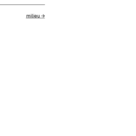
milieu
→