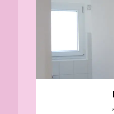
Aix-
échelle
en-
Clermont-
Provence
Ferrand
Alborg
venise
aleph
Lucia
Alger
Saint-
(guide
Gothard
officiel)
tunnel
Alger
(plan
Stendhal
guide)
La
Angers
Chartreuse
de
angles
Parme
archipel
Bonaparte
Arhus
César
armée
Alexandre
arpenteur
incipit
atlas
atlas
M
(suite)