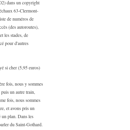
002) dans un copyright
Déchaux 63-Clermont-
liste de numéros de
accès (des autoroutes),
t les stades, de
cé pour d'autres
é si cher (5,95 euros)
ère fois, nous y sommes
 puis un autre train,
ième fois, nous sommes
re, et avons pris un
é un plan. Dans les
 parler du Saint-Gothard.