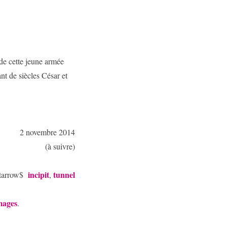
 de cette jeune armée
nt de siècles César et
2 novembre 2014
(à suivre)
incipit
tunnel
htarrow$
,
mages
.