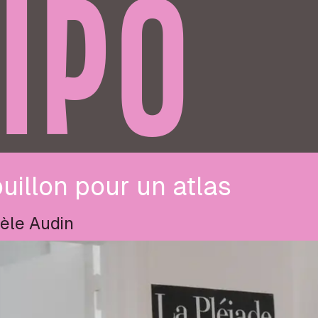
IPO
uillon pour un atlas
èle Audin