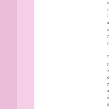
Avignon
c
Bâle
(
Banff
F
Barcelone
t
Barcelone
u
(suite)
base
l
bâtonnets
(
Berlin
bibliographie
P
Bilbao
p
Bombay
P
Bonn
Bordeaux
d
Bordeaux
p
(suite)
a
Boston
t
Bougainville
d
boussole