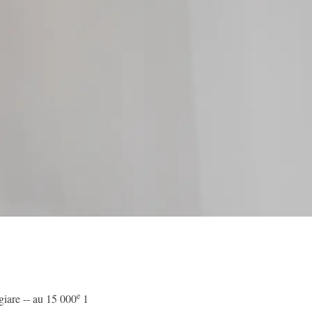
e
giare -- au 15 000
1