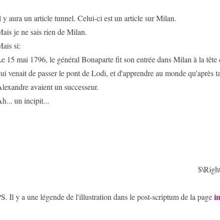
l y aura un article tunnel. Celui-ci est un article sur Milan.
ais je ne sais rien de Milan.
ais si:
e 15 mai 1796, le général Bonaparte fit son entrée dans Milan à la tête
ui venait de passer le pont de Lodi, et d'apprendre au monde qu'après ta
lexandre avaient un successeur.
h... un incipit...
$\Rig
i
S. Il y a une légende de l'illustration dans le post-scriptum de la page