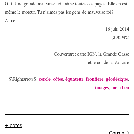
Oui. Une grande mauvaise foi anime toutes ces pages. Elle en est
même le moteur. Tu n'aimes pas les gens de mauvaise foi?
Aimer...
16 juin 2014
(à suivre)
Couverture: carte IGN, la Grande Casse
et le col de la Vanoise
cercle
côtes
équateur
frontière
géodésique
$\Rightarrow$
,
,
,
,
,
images
méridien
,
←
côtes
Cousin
→