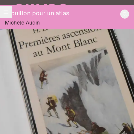
OULIPO
Brouillon pour un atlas
Michèle Audin