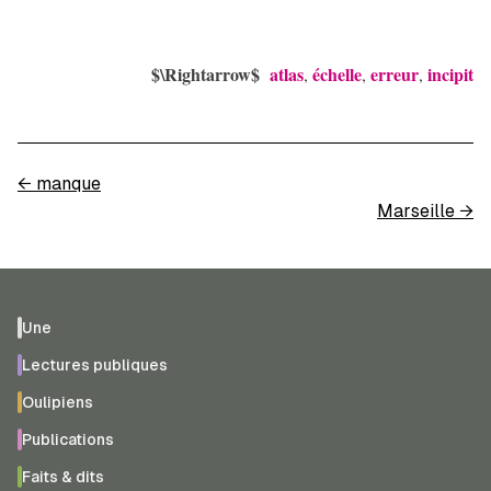
$\Rightarrow$
atlas
échelle
erreur
incipit
,
,
,
←
manque
Marseille
→
Une
Lectures publiques
Oulipiens
Publications
Faits & dits