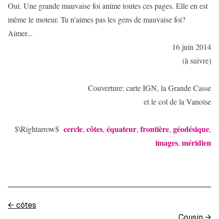
Oui. Une grande mauvaise foi anime toutes ces pages. Elle en est
même le moteur. Tu n'aimes pas les gens de mauvaise foi?
Aimer...
16 juin 2014
(à suivre)
Couverture: carte IGN, la Grande Casse
et le col de la Vanoise
cercle
côtes
équateur
frontière
géodésique
$\Rightarrow$
,
,
,
,
,
images
méridien
,
←
côtes
Cousin
→