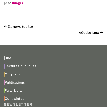
images
page
.
←
Genève (suite)
géodésique
→
Une
Lectures publiques
Oulipiens
Publications
Faits & dits
Contraintes
NEWSLETTER