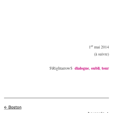
er
1
mai 2014
(à suivre)
dialogue
oubli
tour
$\Rightarrow$
,
,
←
Boston