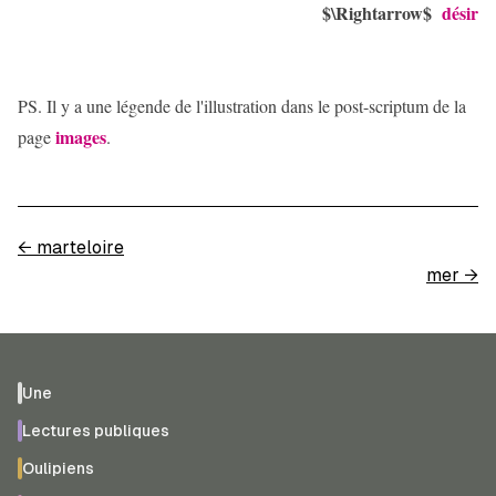
$\Rightarrow$
désir
PS. Il y a une légende de l'illustration dans le post-scriptum de la
images
page
.
←
marteloire
mer
→
Une
Lectures publiques
Oulipiens