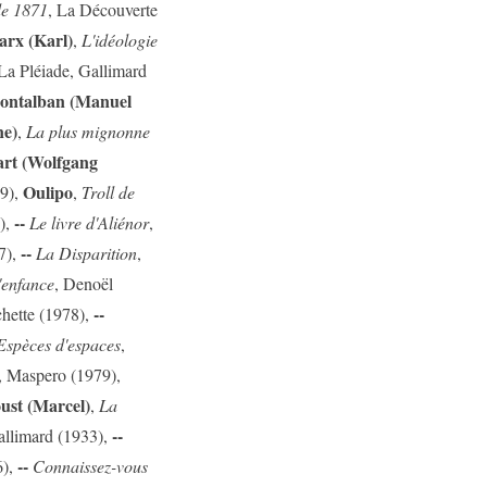
de 1871
, La Découverte
rx (Karl)
,
L'idéologie
 La Pléiade, Gallimard
ontalban (Manuel
ne)
,
La plus mignonne
rt (Wolfgang
Oulipo
89),
,
Troll de
--
),
Le livre d'Aliénor
,
--
7),
La Disparition
,
'enfance
, Denoël
--
chette (1978),
Espèces d'espaces
,
, Maspero (1979),
ust (Marcel)
,
La
--
allimard (1933),
--
6),
Connaissez-vous