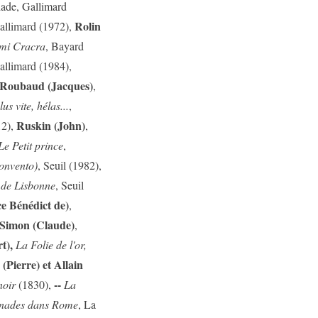
iade, Gallimard
Rolin
allimard (1972),
mi Cracra
, Bayard
Gallimard (1984),
Roubaud (Jacques)
,
s vite, hélas...
,
Ruskin (John)
12),
,
Le Petit prince
,
onvento)
, Seuil (1982),
 de Lisbonne
, Seuil
e Bénédict de)
,
Simon (Claude)
,
rt),
La Folie de l'or,
(Pierre) et Allain
--
noir
(1830),
La
nades dans Rome
, La