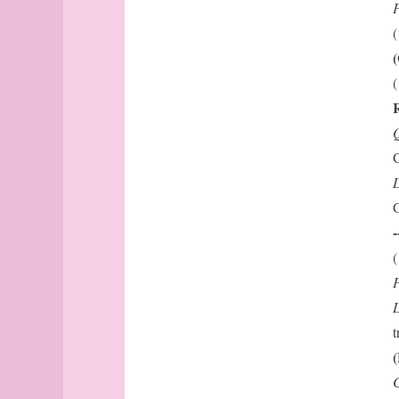
P
major
ethnologue
étoile
(
excentrique
(
exergue
R
figure
Q
fjord
G
fleuve
Fontevraud
L
frontière
G
Fukuoka
-
fuseau
(
Galapagos
P
Gdańsk
L
Gdynia
Genève
t
Genève
(
(suite)
C
Genève