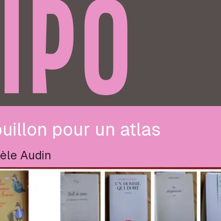
IPO
uillon pour un atlas
èle Audin