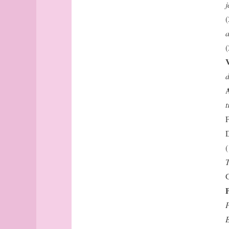
j
détroit
dialogue
(
Dijon
a
direction
(
dune
échelle
d
Édimbourg
Édimbourg
(suite)
t
ellipsoïde
F
enfer
D
éphéméride
(
équateur
T
équinoxe
errer
G
erreur
P
escalier
P
estuaire
E
état-