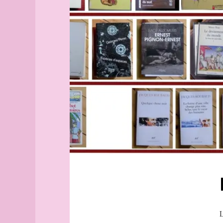
Aix-
mozart
en-
Borges
Provence
Rosenstiehl
Alborg
Gay
aleph
MA
Alger
(guide
Aragon
officiel)
JR
Alger
Verne
(plan
Alder
guide)
GP
Angers
Boudjedra
angles
Döblin
archipel
Fallada
Arhus
Wolf
armée
heine
arpenteur
Goscinny
atlas
Uderzo
atlas
Prévert
L
(suite)
Diderot