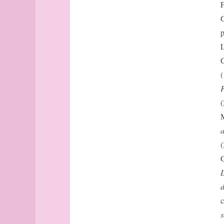
bout
F
Lowry
Brest
G
Hergé
Budapest
p
Saint-
Budapest
Exupéry
L
(suite)
racine
C
Buenos-
Saramago
Aires
(
Duras
Buffalo
F
Apollinaire
cadastre
(
Gamarra
Caen
M
O
Cambridge
Saussure
a
canal
marx
cap
(
Stendhal
Cargèse
G
Éluard
carré
L
Ruskin
carte
d
Morel
cartographe
c
Rolin
Casablanca
Montalban
s
casbah