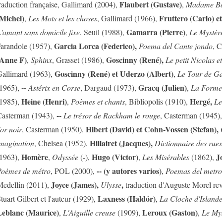
Flaubert (Gustave)
raduction française, Gallimard (2004),
,
Madame Bo
Michel)
Fruttero (Carlo) et
,
Les Mots et les choses
, Gallimard (1966),
Gamarra (Pierre)
'amant sans domicile fixe
, Seuil (1988),
,
Le Mystère
Garcia Lorca (Federico),
arandole (1957),
Poema del Cante jondo
, 
(Anne F)
Goscinny (René),
,
Sphinx
, Grasset (1986),
Le petit Nicolas e
Goscinny (René) et Uderzo (Albert)
allimard (1963),
,
Le Tour de Ga
--
Gracq (Julien)
1965),
Astérix en Corse
, Dargaud (1973),
,
La Forme 
Heine (Henri)
Hergé,
1985),
,
Poèmes et chants
, Bibliopolis (1910),
Le
--
asterman (1943),
Le trésor de Rackham le rouge
, Casterman (1945)
Hibert (David) et Cohn-Vossen (Stefan),
'or noir
, Casterman (1950),
Hillairet (Jacques),
magination
, Chelsea (1952),
Dictionnaire des rues
Homère
Hugo (Victor)
J
1963),
,
Odyssée
(-),
,
Les Misérables
(1862),
-- (y autores varios)
oèmes de métro
, POL (2000),
,
Poemas del metro
Joyce (James),
,
edellin (2011),
Ulysse
traduction d'Auguste Morel re
Laxness (Haldór)
tuart Gilbert et l'auteur (1929),
,
La Cloche d'Island
eblanc (Maurice)
Leroux (Gaston)
,
L'Aiguille creuse
(1909),
,
Le Mys