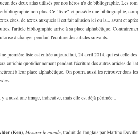
ucun des deux atlas utilisés par nos héros n'a de bibliographie. Les ro
e bibliographie non plus. Ce "livre"-ci possède une bibliographie, comp
extes cités, de textes auxquels il est fait allusion ici ou là... avant et ap
utres, l'article bibliographie arrive à sa place alphabétique. Contrairemen
utorisé à changer pendant l'écriture des articles suivants.
ne première liste est entrée aujourd'hui, 24 avril 2014, qui est celle des 
era enrichie quotidiennement pendant l'écriture des autres articles de l'at
ettront à leur place alphabétique. On pourra aussi les retrouver dans les
extes.
l y a aussi une image, indicative, mais elle est déjà périmée...
lder (Ken)
,
Mesurer le monde
, traduit de l'anglais par Martine Devill