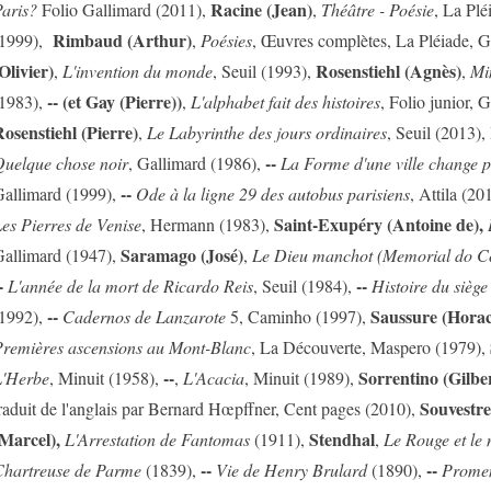
Racine (Jean)
aris?
Folio Gallimard (2011),
,
Théâtre - Poésie
, La Plé
Rimbaud (Arthur)
(1999),
,
Poésies
, Œuvres complètes, La Pléiade, G
Olivier)
Rosenstiehl (Agnès)
,
L'invention du monde
, Seuil (1993),
,
Mi
-- (et Gay (Pierre))
1983),
,
L'alphabet fait des histoires
, Folio junior, 
osenstiehl (Pierre)
,
Le Labyrinthe des jours ordinaires
, Seuil (2013),
--
uelque chose noir
, Gallimard (1986),
La Forme d'une ville change plu
--
allimard (1999),
Ode à la ligne 29 des autobus parisiens
, Attila (20
Saint-Exupéry (Antoine de),
es Pierres de Venise
, Hermann (1983),
Saramago (José)
allimard (1947),
,
Le Dieu manchot (Memorial do C
-
--
L'année de la mort de Ricardo Reis
, Seuil (1984),
Histoire du siège
--
Saussure (Horac
1992),
Cadernos de Lanzarote
5, Caminho (1997),
remières ascensions au Mont-Blanc
, La Découverte, Maspero (1979),
--
Sorrentino (Gilbe
'Herbe
, Minuit (1958),
,
L'Acacia
, Minuit (1989),
Souvestre 
raduit de l'anglais par Bernard Hœpffner, Cent pages (2010),
Marcel),
Stendhal
L'Arrestation de Fantomas
(1911),
,
Le Rouge et le 
--
--
hartreuse de Parme
(1839),
Vie de Henry Brulard
(1890),
Prome