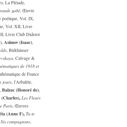
s, La Pléiade,
rande gaîté
, Œuvre
 poétique, Vol. IX,
e, Vol. XII, Livre
II, Livre Club Diderot
Asimov (Isaac)
0),
,
olds
, Birkhäuser
evskaya
, Calvage &
hématiques de 1918 et
athématique de France
n jours
, l'Arbalète,
Balzac (Honoré de)
,
,
 (Charles),
Les Fleurs
e Paris
, Œuvres
éta (Anne F),
Tu te
 Six compagnons
,