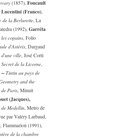
Foucault
vary
(1857),
 Lucentini (Franco)
,
 de la Berlurette
, La
Garréta
Catedra (1992),
t les copains
, Folio
ule d'Astérix
, Dargaud
d'une ville
, José Corti
 Secret de la Licorne
,
--
,
Tintin au pays de
Geometry and the
 de Paris
, Minuit
ouet (Jacques),
 de Medellin
, Metro de
vue par Valéry Larbaud,
e
, Flammarion (1991),
tère de la chambre