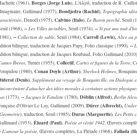
Borges (Jorge Luis
achette (1961),
),
L'Aleph
, traduction de R. Caillo
Boudjedra (Rachid)
'Imaginaire, Gallimard (1977),
,
Topographie idéa
Calvino (Italo)
aractérisée
, Denoël (1975),
,
Le Baron perché
, Seuil (
--
--
euil (1968),
Les Villes invisibles
, Seuil (1974),
Si par une nuit d'h
--
Carroll (Lewis),
1981),
Collection de sable
, Seuil (1984),
Alice au p
--
dition bilingue, traduction de Jacques Papy, Folio classique (1990)
,
L
dition bilingue, traduction de Jacques Roubaud, Folio Gallimard (2010
Collectif
antos Íberos
, Turner (1955),
,
Cartes et figures de la Terre
, C
Conan Doyle (Arthur)
ompidou (1980),
,
Sherlock Holmes
, Bouquins
iderot (Denis)
,
Supplément au voyage de Bougainville, ou Dialogue en
'inconvénient d'attacher des idées morales à certaines actions physique
--
Döblin (Alfred)
as
(1773),
Jacques le Fataliste
(1780),
,
Berlin Alex
Dürer (Albrecht),
rançaise d'Olivier Le Lay, Gallimard (2009),
Under
Duras (Marguerite)
Geometrie)
, traduction, Seuil (1985),
,
Les Petits 
Éluard (Paul)
allimard (1953),
,
Poésie et vérité 1942
, Œuvres complèt
-
Fallada (H
L'amour la poésie
, Œuvres complètes, La Pléiade (1968),