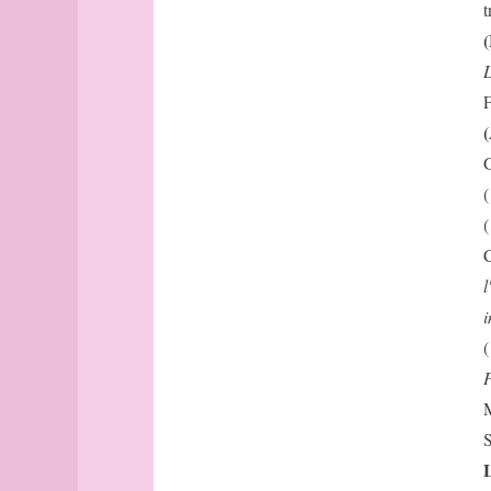
commentaire
Lucentini
t
compas
Gracq
(
Conacry
Lissagaray
L
conforme
Hillairet
F
contraintes
Hugo
contraintes
Vilar
(suite)
G
RQ
coordonnées
Milne
(
Cordoue
Shepard
(
cote
Wood
C
côtes
Laxness
l
courbe
Auster
i
Cousin
Leroux
Cuernavaca
(
flaubert
dédicace
P
Delambre
M
delta
S
désert
L
désir