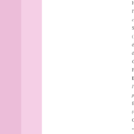
Stevenson
centre
H
Leblanc
cercle
l
Tolstoï
chasse
c
rimbaud
chaussures
S
Homère
Chicago
(
Polo
Chicago
(suite)
PR
é
chute
proust
é
classe
voltaire
C
classeur
Conan
P
Doyle
Clermont-
D
Ferrand
Bonzon
Cluny
Arasse
l
cochon
balzac
p
col
Simon
f
collection
Foucault
(
Colmar
Celaya
G
Colomb
durer
-
coloriage
Fruttero