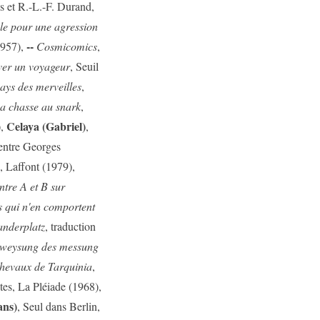
is et R.-L.-F. Durand,
le pour une agression
--
1957),
Cosmicomics
,
iver un voyageur
, Seuil
ays des merveilles
,
a chasse au snark
,
Celaya (Gabriel)
),
,
entre Georges
, Laffont (1979),
tre A et B sur
s qui n'en comportent
anderplatz
, traduction
weysung des messung
chevaux de Tarquinia
,
es, La Pléiade (1968),
ans)
, Seul dans Berlin,