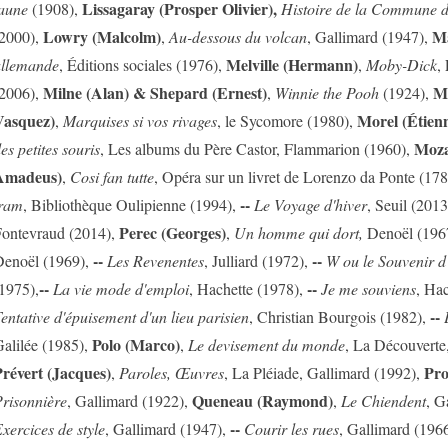
Lissagaray (Prosper Olivier),
aune
(1908),
Histoire de la Commune 
Lowry (Malcolm)
Ma
2000),
,
Au-dessous du volcan
, Gallimard (1947),
Melville (Hermann)
llemande
, Éditions sociales (1976),
,
Moby-Dick
,
Milne (Alan) & Shepard (Ernest)
M
2006),
,
Winnie the Pooh
(1924),
Vasquez)
Morel (Étien
,
Marquises si vos rivages
, le Sycomore (1980),
Moza
es petites souris
, Les albums du Père Castor, Flammarion (1960),
Amadeus)
,
Cosi fan tutte
, Opéra sur un livret de Lorenzo da Ponte (17
--
ram
, Bibliothèque Oulipienne (1994),
Le Voyage d'hiver
, Seuil (2013
Perec (Georges)
ontevraud (2014),
,
Un homme qui dort,
Denoël (196
--
--
enoël (1969),
Les Revenentes
, Julliard (1972),
W ou le Souvenir d
--
--
1975),
La vie mode d'emploi
, Hachette (1978),
Je me souviens
, Ha
--
entative d'épuisement d'un lieu parisien
, Christian Bourgois (1982),
Polo (Marco)
alilée (1985),
,
Le devisement du monde
, La Découverte
révert (Jacques)
Pro
,
Paroles, Œuvres
, La Pléiade, Gallimard (1992),
Queneau (Raymond)
risonnière
, Gallimard (1922),
,
Le Chiendent
, G
--
xercices de style
, Gallimard (1947),
Courir les rues
, Gallimard (196