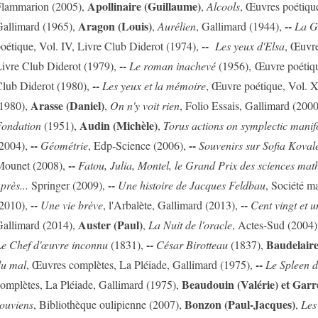
Apollinaire (Guillaume)
lammarion (2005),
,
Alcools
, Œuvres poétique
Aragon (Louis)
--
allimard (1965),
,
Aurélien
, Gallimard (1944),
La G
--
oétique, Vol. IV, Livre Club Diderot (1974),
Les yeux d'Elsa
, Œuvre
--
ivre Club Diderot (1979),
Le roman inachevé
(1956), Œuvre poétiqu
--
lub Diderot (1980),
Les yeux et la mémoire
, Œuvre poétique, Vol. X
Arasse (Daniel)
1980),
,
On n'y voit rien
, Folio Essais, Gallimard (200
Audin (Michèle)
ondation
(1951),
,
Torus actions on symplectic manif
--
--
2004),
Géométrie
, Edp-Science (2006),
Souvenirs sur Sofia Koval
--
ounet (2008),
Fatou, Julia, Montel, le Grand Prix des sciences mat
--
près...
Springer (2009),
Une histoire de Jacques Feldbau
, Société m
--
--
2010),
Une vie brève
, l'Arbalète, Gallimard (2013),
Cent vingt et u
Auster (Paul)
allimard (2014),
,
La Nuit de l'oracle
, Actes-Sud (2004)
--
Baudelaire
e Chef d'œuvre inconnu
(1831),
César Birotteau
(1837),
--
u mal
, Œuvres complètes, La Pléiade, Gallimard (1975),
Le Spleen d
Beaudouin (Valérie) et Garr
omplètes, La Pléiade, Gallimard (1975),
Bonzon (Paul-Jacques)
ouviens
, Bibliothèque oulipienne (2007),
,
Les