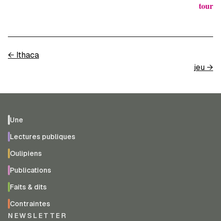
tour
←
Ithaca
jeu
→
Une
Lectures publiques
Oulipiens
Publications
Faits & dits
Contraintes
NEWSLETTER