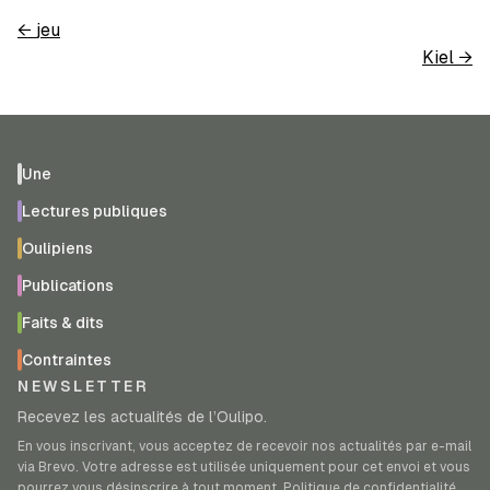
←
jeu
Kiel
→
Une
Lectures publiques
Oulipiens
Publications
Faits & dits
Contraintes
NEWSLETTER
Recevez les actualités de l’Oulipo.
En vous inscrivant, vous acceptez de recevoir nos actualités par e-mail
via Brevo. Votre adresse est utilisée uniquement pour cet envoi et vous
pourrez vous désinscrire à tout moment.
Politique de confidentialité
.