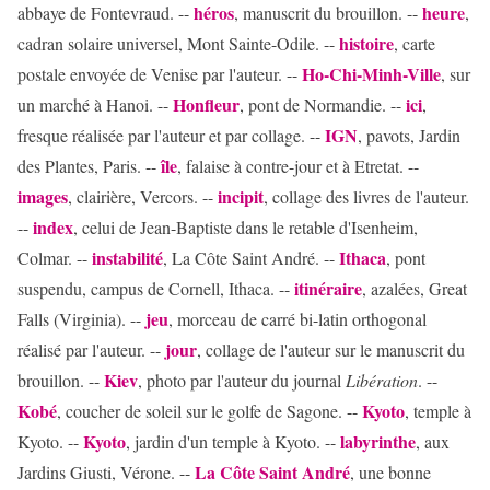
héros
heure
abbaye de Fontevraud. --
, manuscrit du brouillon. --
,
histoire
cadran solaire universel, Mont Sainte-Odile. --
, carte
Ho-Chi-Minh-Ville
postale envoyée de Venise par l'auteur. --
, sur
Honfleur
ici
un marché à Hanoi. --
, pont de Normandie. --
,
IGN
fresque réalisée par l'auteur et par collage. --
, pavots, Jardin
île
des Plantes, Paris. --
, falaise à contre-jour et à Etretat. --
images
incipit
, clairière, Vercors. --
, collage des livres de l'auteur.
index
--
, celui de Jean-Baptiste dans le retable d'Isenheim,
instabilité
Ithaca
Colmar. --
, La Côte Saint André. --
, pont
itinéraire
suspendu, campus de Cornell, Ithaca. --
, azalées, Great
jeu
Falls (Virginia). --
, morceau de carré bi-latin orthogonal
jour
réalisé par l'auteur. --
, collage de l'auteur sur le manuscrit du
Kiev
brouillon. --
, photo par l'auteur du journal
Libération
. --
Kobé
Kyoto
, coucher de soleil sur le golfe de Sagone. --
, temple à
Kyoto
labyrinthe
Kyoto. --
, jardin d'un temple à Kyoto. --
, aux
La Côte Saint André
Jardins Giusti, Vérone. --
, une bonne