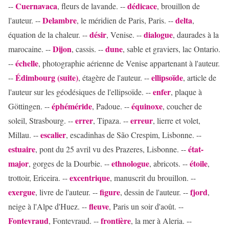
Cuernavaca
dédicace
--
, fleurs de lavande. --
, brouillon de
Delambre
delta
l'auteur. --
, le méridien de Paris, Paris. --
,
désir
dialogue
équation de la chaleur. --
, Venise. --
, daurades à la
Dijon
dune
marocaine. --
, cassis. --
, sable et graviers, lac Ontario.
échelle
--
, photographie aérienne de Venise appartenant à l'auteur.
Édimbourg (suite)
ellipsoïde
--
, étagère de l'auteur. --
, article de
enfer
l'auteur sur les géodésiques de l'ellipsoïde. --
, plaque à
éphéméride
équinoxe
Göttingen. --
, Padoue. --
, coucher de
errer
erreur
soleil, Strasbourg. --
, Tipaza. --
, lierre et volet,
escalier
Millau. --
, escadinhas de São Crespim, Lisbonne. --
estuaire
état-
, pont du 25 avril vu des Prazeres, Lisbonne. --
major
ethnologue
étoile
, gorges de la Dourbie. --
, abricots. --
,
excentrique
trottoir, Ericeira. --
, manuscrit du brouillon. --
exergue
figure
fjord
, livre de l'auteur. --
, dessin de l'auteur. --
,
fleuve
neige à l'Alpe d'Huez. --
, Paris un soir d'août. --
Fontevraud
frontière
, Fontevraud. --
, la mer à Aleria. --