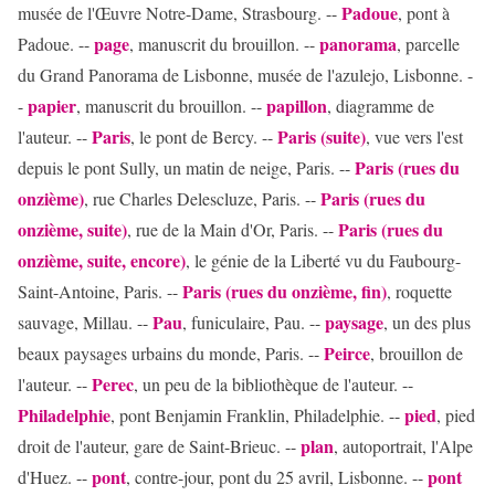
Padoue
musée de l'Œuvre Notre-Dame, Strasbourg. --
, pont à
page
panorama
Padoue. --
, manuscrit du brouillon. --
, parcelle
du Grand Panorama de Lisbonne, musée de l'azulejo, Lisbonne. -
papier
papillon
-
, manuscrit du brouillon. --
, diagramme de
Paris
Paris (suite)
l'auteur. --
, le pont de Bercy. --
, vue vers l'est
Paris (rues du
depuis le pont Sully, un matin de neige, Paris. --
onzième)
Paris (rues du
, rue Charles Delescluze, Paris. --
onzième, suite)
Paris (rues du
, rue de la Main d'Or, Paris. --
onzième, suite, encore)
, le génie de la Liberté vu du Faubourg-
Paris (rues du onzième, fin)
Saint-Antoine, Paris. --
, roquette
Pau
paysage
sauvage, Millau. --
, funiculaire, Pau. --
, un des plus
Peirce
beaux paysages urbains du monde, Paris. --
, brouillon de
Perec
l'auteur. --
, un peu de la bibliothèque de l'auteur. --
Philadelphie
pied
, pont Benjamin Franklin, Philadelphie. --
, pied
plan
droit de l'auteur, gare de Saint-Brieuc. --
, autoportrait, l'Alpe
pont
pont
d'Huez. --
, contre-jour, pont du 25 avril, Lisbonne. --