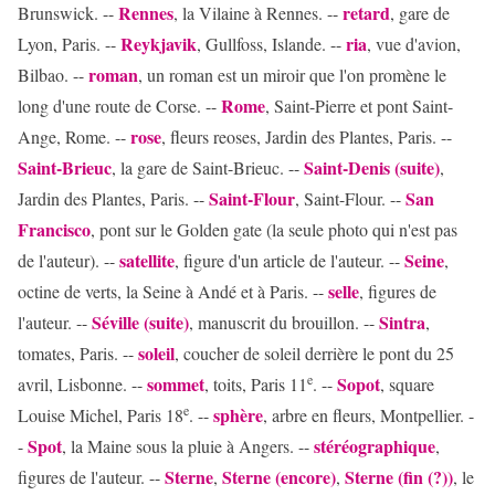
Rennes
retard
Brunswick. --
, la Vilaine à Rennes. --
, gare de
Reykjavik
ria
Lyon, Paris. --
, Gullfoss, Islande. --
, vue d'avion,
roman
Bilbao. --
, un roman est un miroir que l'on promène le
Rome
long d'une route de Corse. --
, Saint-Pierre et pont Saint-
rose
Ange, Rome. --
, fleurs reoses, Jardin des Plantes, Paris. --
Saint-Brieuc
Saint-Denis (suite)
, la gare de Saint-Brieuc. --
,
Saint-Flour
San
Jardin des Plantes, Paris. --
, Saint-Flour. --
Francisco
, pont sur le Golden gate (la seule photo qui n'est pas
satellite
Seine
de l'auteur). --
, figure d'un article de l'auteur. --
,
selle
octine de verts, la Seine à Andé et à Paris. --
, figures de
Séville (suite)
Sintra
l'auteur. --
, manuscrit du brouillon. --
,
soleil
tomates, Paris. --
, coucher de soleil derrière le pont du 25
e
sommet
Sopot
avril, Lisbonne. --
, toits, Paris 11
. --
, square
e
sphère
Louise Michel, Paris 18
. --
, arbre en fleurs, Montpellier. -
Spot
stéréographique
-
, la Maine sous la pluie à Angers. --
,
Sterne
Sterne (encore)
Sterne (fin (?))
figures de l'auteur. --
,
,
, le