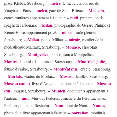
mètre
place Kléber, Strasbourg. --
, le mètre étalon, rue de
métro
Michelin
Vaugirard, Paris. --
, gare de Saint-Brieuc. --
,
midi
cartes routières appartenant à l'auteur. --
, préparation de
Milan
spaghetti carbonara. --
, photographie de Gérard Philipe et
milieu
Renée Faure, appartement privé. --
, saule pleureur,
Millau
miroir
Strasbourg. --
, ponts, Millau. --
, escalier de la
Monaco
médiathèque Malraux, Strasbourg. --
, chocolats,
Montpellier
Strasbourg. --
, pont et tram à Montpellier. --
Montréal
Montréal (suite)
, érable, l'automne à Strasbourg. --
,
Montréal (fin)
feuille d'érable, Strasbourg. --
, érable, Strasbourg.
Morlaix
Moscou
--
, viaduc de Morlaix. --
, feuilles, Strasbourg. --
Moscou (suite)
Moscou
, livre d'Aragon appartenant à l'auteur. --
(fin)
Munich
, muguet, Strasbourg. --
, documents appartenant à
mur
l'auteur. --
, Mur des Fédérés, cimetière du Père Lachaise,
Nant
Nantes
Paris, et poubelle, Rosheim. --
, pont de Nant. --
,
narration
photo d'un livre appartenant à l'auteur. --
, moulin à