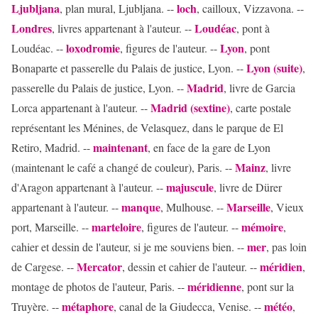
Ljubljana
loch
, plan mural, Ljubljana. --
, cailloux, Vizzavona. --
Londres
Loudéac
, livres appartenant à l'auteur. --
, pont à
loxodromie
Lyon
Loudéac. --
, figures de l'auteur. --
, pont
Lyon (suite)
Bonaparte et passerelle du Palais de justice, Lyon. --
,
Madrid
passerelle du Palais de justice, Lyon. --
, livre de Garcia
Madrid (sextine)
Lorca appartenant à l'auteur. --
, carte postale
représentant les Ménines, de Velasquez, dans le parque de El
maintenant
Retiro, Madrid. --
, en face de la gare de Lyon
Mainz
(maintenant le café a changé de couleur), Paris. --
, livre
majuscule
d'Aragon appartenant à l'auteur. --
, livre de Dürer
manque
Marseille
appartenant à l'auteur. --
, Mulhouse. --
, Vieux
marteloire
mémoire
port, Marseille. --
, figures de l'auteur. --
,
mer
cahier et dessin de l'auteur, si je me souviens bien. --
, pas loin
Mercator
méridien
de Cargese. --
, dessin et cahier de l'auteur. --
,
méridienne
montage de photos de l'auteur, Paris. --
, pont sur la
métaphore
météo
Truyère. --
, canal de la Giudecca, Venise. --
,