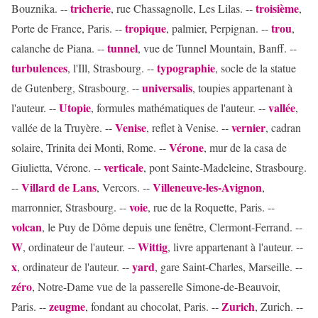
tricherie
troisième
Bouznika. --
, rue Chassagnolle, Les Lilas. --
,
tropique
trou
Porte de France, Paris. --
, palmier, Perpignan. --
,
tunnel
calanche de Piana. --
, vue de Tunnel Mountain, Banff. --
turbulences
typographie
, l'Ill, Strasbourg. --
, socle de la statue
universalis
de Gutenberg, Strasbourg. --
, toupies appartenant à
Utopie
vallée
l'auteur. --
, formules mathématiques de l'auteur. --
,
Venise
vernier
vallée de la Truyère. --
, reflet à Venise. --
, cadran
Vérone
solaire, Trinita dei Monti, Rome. --
, mur de la casa de
verticale
Giulietta, Vérone. --
, pont Sainte-Madeleine, Strasbourg.
Villard de Lans
Villeneuve-les-Avignon
--
, Vercors. --
,
voie
marronnier, Strasbourg. --
, rue de la Roquette, Paris. --
volcan
, le Puy de Dôme depuis une fenêtre, Clermont-Ferrand. --
W
Wittig
, ordinateur de l'auteur. --
, livre appartenant à l'auteur. --
x
yard
, ordinateur de l'auteur. --
, gare Saint-Charles, Marseille. --
zéro
, Notre-Dame vue de la passerelle Simone-de-Beauvoir,
zeugme
Zurich
Paris. --
, fondant au chocolat, Paris. --
, Zurich. --