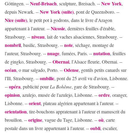
Neuf-Brisach
New York
Göttingen. --
, sculpture, Breisach. --
,
New York (suite)
depuis Newark. --
, pont de Queensboro. --
Nice (suite)
, le petit pot à godrons, dans le livre d'Aragon
Nicosie
appartenant à l'auteur. --
, dernières feuilles d'érable,
niveau
Strasbourg. --
, lait de vaches alsaciennes, Strasbourg. --
nombril
note
, basilic, Strasbourg. --
, séchage, montage de
nuage
nutation
l'auteur, Strasbourg. --
, fumées, Paris. --
, feuilles
Obernai
de gingko, Strasbourg. --
, l'Alsace fleurie, Obernai. --
océan
Odense
, o mar salgado, Porto. --
, gentils petits canards sur
ombilic
l'Ill, Strasbourg. --
, pont du 25 avril vu d'avion, Lisbonne.
opéra
--
, publicité pour
La Bohême
, gare de Strasbourg. --
opinion
ordre
, azulejo, musée de l'azulejo, Lisbonne. --
, oranger,
orient
Lisbonne. --
, plateau algérien appartenant à l'auteur. --
orientation
, tire-bouchons appratenant à l'auteur et manuscrit du
origine
où
brouillon. --
, vague du Tage, Lisbonne. --
, carte
oubli
postale dans un livre appartenant à l'auteur. --
, escalier,