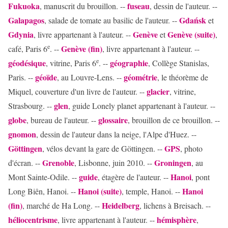
Fukuoka
fuseau
, manuscrit du brouillon. --
, dessin de l'auteur. --
Galapagos
Gdańsk
, salade de tomate au basilic de l'auteur. --
et
Gdynia
Genève
Genève (suite)
, livre appartenant à l'auteur. --
et
,
e
Genève (fin)
café, Paris 6
. --
, livre appartenant à l'auteur. --
e
géodésique
géographie
, vitrine, Paris 6
. --
, Collège Stanislas,
géoïde
géométrie
Paris. --
, au Louvre-Lens. --
, le théorème de
glacier
Miquel, couverture d'un livre de l'auteur. --
, vitrine,
glen
Strasbourg. --
, guide Lonely planet appartenant à l'auteur. --
globe
glossaire
, bureau de l'auteur. --
, brouillon de ce brouillon. --
gnomon
, dessin de l'auteur dans la neige, l'Alpe d'Huez. --
Göttingen
GPS
, vélos devant la gare de Göttingen. --
, photo
Grenoble
Groningen
d'écran. --
, Lisbonne, juin 2010. --
, au
guide
Hanoi
Mont Sainte-Odile. --
, étagère de l'auteur. --
, pont
Hanoi (suite)
Hanoi
Long Biên, Hanoi. --
, temple, Hanoi. --
(fin)
Heidelberg
, marché de Ha Long. --
, lichens à Breisach. --
héliocentrisme
hémisphère
, livre appartenant à l'auteur. --
,