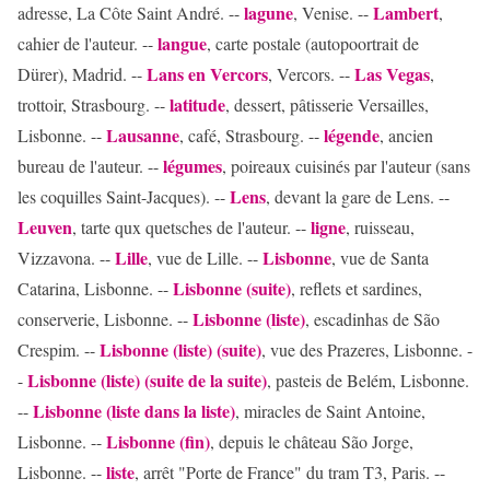
lagune
Lambert
adresse, La Côte Saint André. --
, Venise. --
,
langue
cahier de l'auteur. --
, carte postale (autopoortrait de
Lans en Vercors
Las Vegas
Dürer), Madrid. --
, Vercors. --
,
latitude
trottoir, Strasbourg. --
, dessert, pâtisserie Versailles,
Lausanne
légende
Lisbonne. --
, café, Strasbourg. --
, ancien
légumes
bureau de l'auteur. --
, poireaux cuisinés par l'auteur (sans
Lens
les coquilles Saint-Jacques). --
, devant la gare de Lens. --
Leuven
ligne
, tarte qux quetsches de l'auteur. --
, ruisseau,
Lille
Lisbonne
Vizzavona. --
, vue de Lille. --
, vue de Santa
Lisbonne (suite)
Catarina, Lisbonne. --
, reflets et sardines,
Lisbonne (liste)
conserverie, Lisbonne. --
, escadinhas de São
Lisbonne (liste) (suite)
Crespim. --
, vue des Prazeres, Lisbonne. -
Lisbonne (liste) (suite de la suite)
-
, pasteis de Belém, Lisbonne.
Lisbonne (liste dans la liste)
--
, miracles de Saint Antoine,
Lisbonne (fin)
Lisbonne. --
, depuis le château São Jorge,
liste
Lisbonne. --
, arrêt "Porte de France" du tram T3, Paris. --