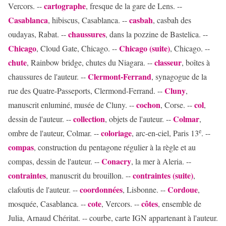
cartographe
Vercors. --
, fresque de la gare de Lens. --
Casablanca
casbah
, hibiscus, Casablanca. --
, casbah des
chaussures
oudayas, Rabat. --
, dans la pozzine de Bastelica. --
Chicago
Chicago (suite)
, Cloud Gate, Chicago. --
, Chicago. --
chute
classeur
, Rainbow bridge, chutes du Niagara. --
, boîtes à
Clermont-Ferrand
chaussures de l'auteur. --
, synagogue de la
Cluny
rue des Quatre-Passeports, Clermond-Ferrand. --
,
cochon
col
manuscrit enluminé, musée de Cluny. --
, Corse. --
,
collection
Colmar
dessin de l'auteur. --
, objets de l'auteur. --
,
e
coloriage
ombre de l'auteur, Colmar. --
, arc-en-ciel, Paris 13
. --
compas
, construction du pentagone régulier à la règle et au
Conacry
compas, dessin de l'auteur. --
, la mer à Aleria. --
contraintes
contraintes (suite)
, manuscrit du brouillon. --
,
coordonnées
Cordoue
clafoutis de l'auteur. --
, Lisbonne. --
,
cote
côtes
mosquée, Casablanca. --
, Vercors. --
, ensemble de
Julia, Arnaud Chéritat. -- courbe, carte IGN appartenant à l'auteur.