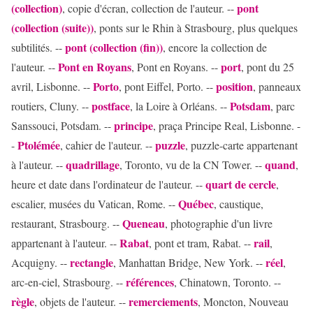
(collection)
pont
, copie d'écran, collection de l'auteur. --
(collection (suite))
, ponts sur le Rhin à Strasbourg, plus quelques
pont (collection (fin))
subtilités. --
, encore la collection de
Pont en Royans
port
l'auteur. --
, Pont en Royans. --
, pont du 25
Porto
position
avril, Lisbonne. --
, pont Eiffel, Porto. --
, panneaux
postface
Potsdam
routiers, Cluny. --
, la Loire à Orléans. --
, parc
principe
Sanssouci, Potsdam. --
, praça Principe Real, Lisbonne. -
Ptolémée
puzzle
-
, cahier de l'auteur. --
, puzzle-carte appartenant
quadrillage
quand
à l'auteur. --
, Toronto, vu de la CN Tower. --
,
quart de cercle
heure et date dans l'ordinateur de l'auteur. --
,
Québec
escalier, musées du Vatican, Rome. --
, caustique,
Queneau
restaurant, Strasbourg. --
, photographie d'un livre
Rabat
rail
appartenant à l'auteur. --
, pont et tram, Rabat. --
,
rectangle
réel
Acquigny. --
, Manhattan Bridge, New York. --
,
références
arc-en-ciel, Strasbourg. --
, Chinatown, Toronto. --
règle
remerciements
, objets de l'auteur. --
, Moncton, Nouveau