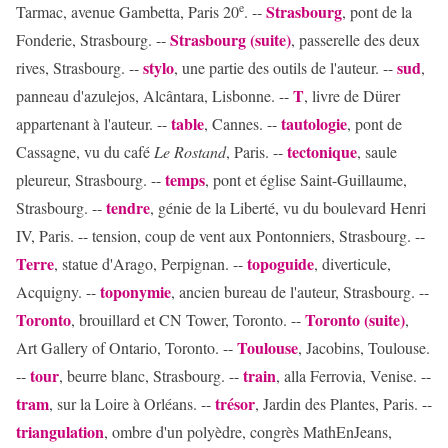
e
Strasbourg
Tarmac, avenue Gambetta, Paris 20
. --
, pont de la
Strasbourg (suite)
Fonderie, Strasbourg. --
, passerelle des deux
stylo
sud
rives, Strasbourg. --
, une partie des outils de l'auteur. --
,
T
panneau d'azulejos, Alcântara, Lisbonne. --
, livre de Dürer
table
tautologie
appartenant à l'auteur. --
, Cannes. --
, pont de
tectonique
Cassagne, vu du café
Le Rostand
, Paris. --
, saule
temps
pleureur, Strasbourg. --
, pont et église Saint-Guillaume,
tendre
Strasbourg. --
, génie de la Liberté, vu du boulevard Henri
IV, Paris. -- tension, coup de vent aux Pontonniers, Strasbourg. --
Terre
topoguide
, statue d'Arago, Perpignan. --
, diverticule,
toponymie
Acquigny. --
, ancien bureau de l'auteur, Strasbourg. --
Toronto
Toronto (suite)
, brouillard et CN Tower, Toronto. --
,
Toulouse
Art Gallery of Ontario, Toronto. --
, Jacobins, Toulouse.
tour
train
--
, beurre blanc, Strasbourg. --
, alla Ferrovia, Venise. --
tram
trésor
, sur la Loire à Orléans. --
, Jardin des Plantes, Paris. --
triangulation
, ombre d'un polyèdre, congrès MathEnJeans,