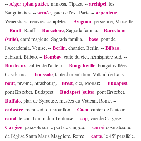
Alger (plan guide)
archipel
--
, mimosa, Tipaza. --
, les
armée
arpenteur
Sanguinaires. --
, gare de l'est, Paris. --
,
Avignon
Weierstrass, oeuvres complètes. --
, persienne, Marseille.
Banff
Barcelone
Barcelone
--
, Banff. --
, Sagrada familia. --
(suite)
base
, carré magique, Sagrada familia. --
, pont de
Berlin
Bilbao
l'Accademia, Venise. --
, chantier, Berlin. --
,
Bombay
zubizuri, Bilbao. --
, carte du ciel, hémisphère sud. --
Bordeaux
Bougainville
, cahier de l'auteur. --
, bougainvillées,
boussole
Casablanca. --
, table d'orientation, Villard de Lans. --
bout
Brest
Budapest
, pivoine, Strasbourg. --
, ciel, Morlaix. --
,
Budapest (suite)
pont Erszebet, Budapest. --
, pont Erszebet. --
Buffalo
, plan de Syracuse, musées du Vatican, Rome. --
cadastre
Caen
, manuscrit du brouillon. --
, cahier de l'auteur. --
canal
cap
, le canal du midi à Toulouse. --
, vue de Cargèse. --
Cargèse
carré
, parasols sur le port de Cargese. --
, cosmatesque
e
carte
de l'église Santa Maria Maggiore, Rome. --
, le 45
parallèle,